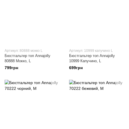
Артикул: 80888 мокко L
Артикул: 10999 капучино L
Бюстгальтер топ Annajolly
Бюстгальтер топ Annajolly
80888 Мокко, L
10999 Капучино, L
799грн
699грн