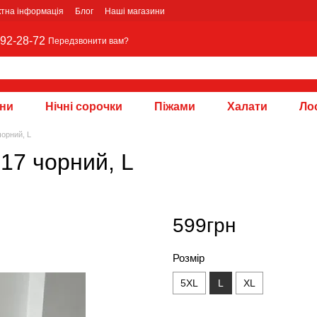
ктна інформація
Блог
Наші магазини
92-28-72
Передзвонити вам?
зни
Нічні сорочки
Піжами
Халати
Лос
чорний, L
17 чорний, L
599грн
Розмір
5XL
L
XL