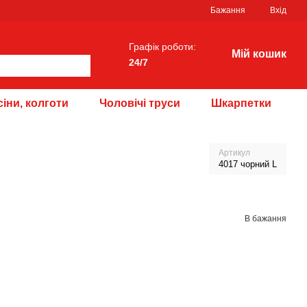
Бажання
Вхід
Графік роботи:
Мій кошик
24/7
іни, колготи
Чоловічі труси
Шкарпетки
Артикул
4017 чорний L
В бажання