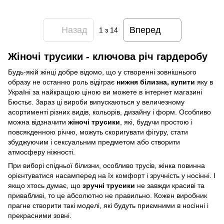
Назад
Вперед
1
з 14
Жіночі трусики - ключова річ гардеробу
Будь-якій жінці добре відомо, що у створенні зовнішнього
образу не останню роль відіграє
нижня білизна, купити
яку в
Україні за найкращою ціною ви можете в інтернет магазині
Бюстьє. Зараз ці вироби випускаються у величезному
асортименті різних видів, кольорів, дизайну і форм. Особливо
можна відзначити
жіночі трусики
, які, будучи простою і
повсякденною річчю, можуть скоригувати фігуру, стати
збуджуючим і сексуальним предметом або створити
атмосферу ніжності.
При виборі спідньої білизни, особливо трусів, жінка повинна
орієнтуватися насамперед на їх комфорт і зручність у носінні. І
якщо хтось думає, що
зручні трусики
не завжди красиві та
привабливі, то це абсолютно не правильно. Кожен виробник
прагне створити такі моделі, які будуть приємними в носінні і
прекрасними зовні.