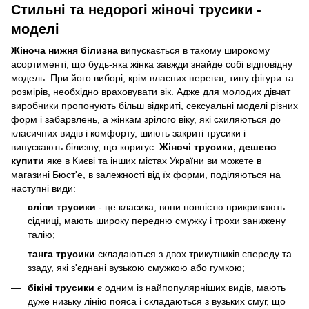
Стильні та недорогі жіночі трусики -
моделі
Жіноча нижня білизна
випускається в такому широкому
асортименті, що будь-яка жінка завжди знайде собі відповідну
модель. При його виборі, крім власних переваг, типу фігури та
розмірів, необхідно враховувати вік. Адже для молодих дівчат
виробники пропонують більш відкриті, сексуальні моделі різних
форм і забарвлень, а жінкам зрілого віку, які схиляються до
класичних видів і комфорту, шиють закриті трусики і
випускають білизну, що коригує.
Жіночі трусики, дешево
купити
яке в Києві та інших містах України ви можете в
магазині Бюст'е, в залежності від їх форми, поділяються на
наступні види:
сліпи трусики
- це класика, вони повністю прикривають
сідниці, мають широку передню смужку і трохи занижену
талію;
танга трусики
складаються з двох трикутників спереду та
ззаду, які з'єднані вузькою смужкою або гумкою;
бікіні трусики
є одним із найпопулярніших видів, мають
дуже низьку лінію пояса і складаються з вузьких смуг, що