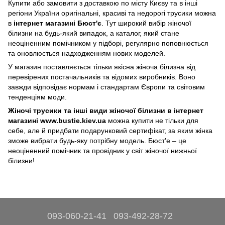
Купити або замовити з доставкою по місту Києву та в інші
регіони України оригінальні, красиві та недорогі трусики можна
в
інтернет магазині Бюст'є
. Тут широкий вибір жіночої
білизни на будь-який випадок, а каталог, який стане
неоціненним помічником у підборі, регулярно поповнюється
та оновлюється надходженням нових моделей.
У магазин поставляється тільки якісна жіноча білизна від
перевірених постачальників та відомих виробників. Воно
завжди відповідає нормам і стандартам Європи та світовим
тенденціям моди.
Жіночі трусики та інші види жіночої білизни в інтернет
магазині www.bustie.kiev.ua
можна купити не тільки для
себе, але й придбати подарунковий сертифікат, за яким жінка
зможе вибрати будь-яку потрібну модель. Бюст'е – це
неоціненний помічник та провідник у світ жіночої нижньої
білизни!
093-060-21-41
093-492-28-72