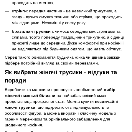
проходять по стегнах;
стрінги
: передня частина - це невеликий трикутник, а
ззаду - вузька смужка тканини або стрічка, що проходить
між сідницями. Незамінні у спеку року;
бразиліан трусики
є чимось середнім між стрінгами та
сліпами, тобто попереду традиційний трикутник, а сідниці
прикриті лише до середини. Дуже комфортні при носінні і
не виділяються під будь-яким одягом, що навіть обтягує.
Серед такого різноманіття будь-яка жінка чи дівчина завжди
підбере потрібний вигляд за своїми перевагами.
Як вибрати жіночі трусики - відгуки та
поради
Виробники та магазини пропонують необмежений
вибір
жіночої нижньої білизни
на найвибагливіший смак
представниць прекрасної статі. Можна купити
незвичайні
жіночі трусики
, що підкреслюють індивідуальність та
особливості фігури, а можна вибрати і класичну модель з
гарним мереживом та оригінального забарвлення для
щоденного носіння.