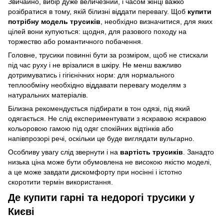
Звичайно, вибір дуже величезний, і часом жінці важко
розібратися в тому, якій білизні віддати перевагу. Щоб
купити
потрібну модель трусиків
, необхідно визначитися, для яких
цілей вони купуються: щодня, для разового походу на
торжество або романтичного побачення.
Головне, трусики повинні бути за розміром, щоб не стискали
під час руху і не врізалися в шкіру. Не менш важливо
дотримуватись і гігієнічних норм: для нормального
теплообміну необхідно віддавати перевагу моделям з
натуральних матеріалів.
Білизна рекомендується підбирати в тон одязі, під який
одягається. Не слід експериментувати з яскравою яскравою
кольоровою гамою під одяг спокійних відтінків або
напівпрозорі речі, оскільки це буде виглядати вульгарно.
Особливу увагу слід звернути і на
вартість трусиків
. Занадто
низька ціна може бути обумовлена ​​не високою якістю моделі,
а це може завдати дискомфорту при носінні і істотно
скоротити термін використання.
Де купити гарні та недорогі трусики у
Києві