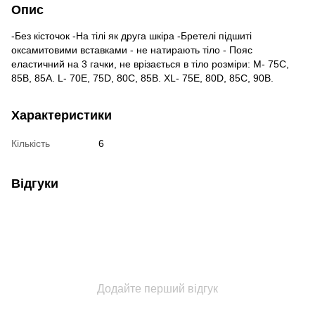
Опис
-Без кісточок -На тілі як друга шкіра -Бретелі підшиті
оксамитовими вставками - не натирають тіло - Пояс
еластичний на 3 гачки, не врізається в тіло розміри: M- 75С,
85В, 85А. L- 70Е, 75D, 80C, 85B. XL- 75E, 80D, 85C, 90B.
Характеристики
Кількість
6
Відгуки
Додайте перший відгук