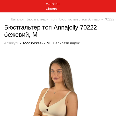
Каталог
Бюстгалтери
топ
Бюстгальтер топ Annajolly 70222
Бюстгальтер топ Annajolly 70222
бежевий, M
Артикул:
70222 бежевий M
Написати відгук