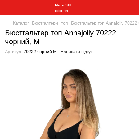
Каталог
Бюстгалтери
топ
Бюстгальтер топ Annajolly 70222
Бюстгальтер топ Annajolly 70222
чорний, M
Артикул:
70222 чорний M
Написати відгук