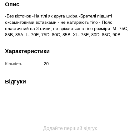
Опис
-Без кісточок -На тілі як друга шкіра -Бретелі підшиті
оксамитовими вставками - не натирають тіло - Пояс
еластичний на 3 гачки, не врізається в тіло розміри: M- 75С,
85В, 85А. L- 70Е, 75D, 80C, 85B. XL- 75E, 80D, 85C, 90B.
Характеристики
Кількість
20
Відгуки
Додайте перший відгук