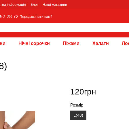
ктна інформація
Блог
Наші магазини
92-28-72
Передзвонити вам?
зни
Нічні сорочки
Піжами
Халати
Лос
8)
120грн
Розмір
L(48)