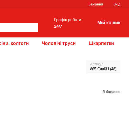
Бажання
Вхід
Графік роботи:
Мій кошик
24/7
іни, колготи
Чоловічі труси
Шкарпетки
Артикул
865 Синій L(48)
В бажання