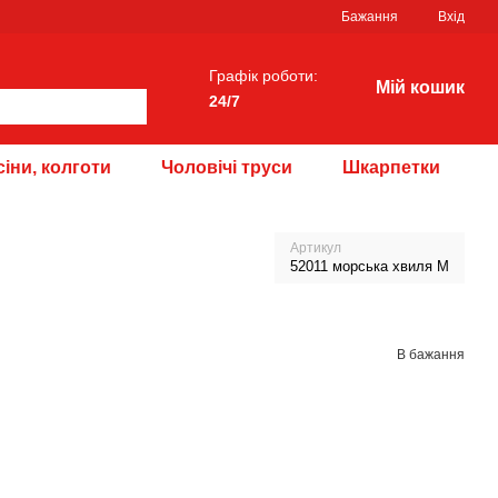
Бажання
Вхід
Графік роботи:
Мій кошик
24/7
іни, колготи
Чоловічі труси
Шкарпетки
Артикул
52011 морська хвиля M
В бажання