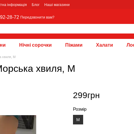
ктна інформація
Блог
Наші магазини
92-28-72
Передзвонити вам?
зни
Нічні сорочки
Піжами
Халати
Лос
а хвиля, M
Морська хвиля, M
299грн
Розмір
M