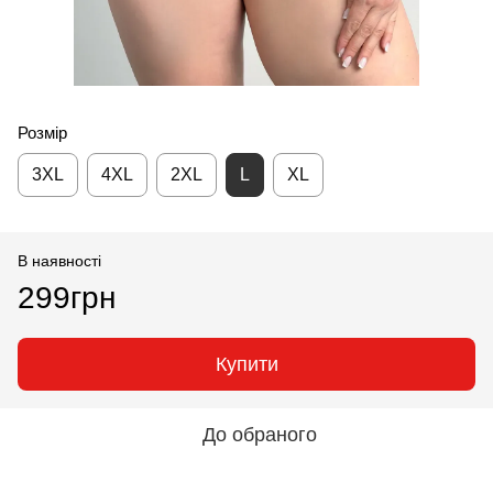
Розмір
3XL
4XL
2XL
L
XL
В наявності
299грн
Купити
До обраного