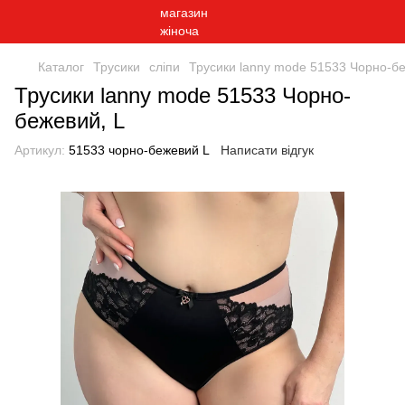
Каталог
Трусики
сліпи
Трусики lanny mode 51533 Чорно-бе
Трусики lanny mode 51533 Чорно-
бежевий, L
Артикул:
51533 чорно-бежевий L
Написати відгук