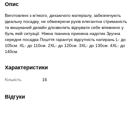
Опис
Виготовлені з м'якого, дихаючого матеріалу, забезпечують
ідеальну посадку, не обмежуючи рухів елегантна стриманість
та вишуканий дизайн длозволить відчувати себе впевнено у
буль якій ситуації. Ніжна тканина приємна надотик Зручна
середня посадка Пошття гарантує відсутність натирань L- до
105см. XL- до 110см. 2XL- до 120см. 3XL- до 130см. 4XL- до
140см.
Характеристики
Кількість
16
Відгуки