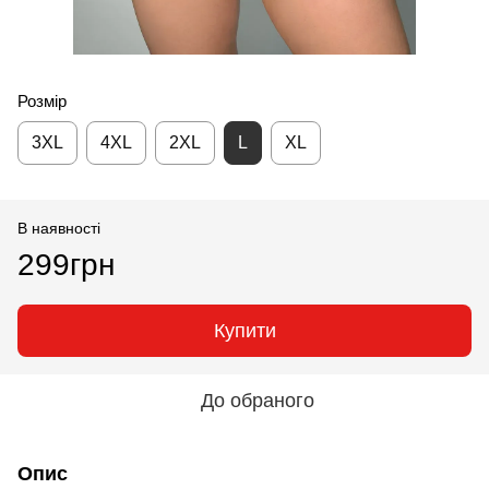
Розмір
3XL
4XL
2XL
L
XL
В наявності
299грн
Купити
До обраного
Опис