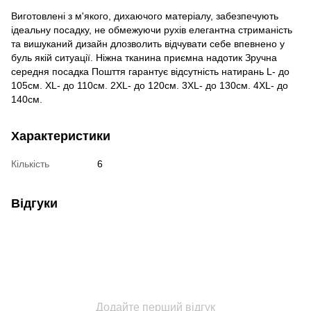
Виготовлені з м'якого, дихаючого матеріалу, забезпечують
ідеальну посадку, не обмежуючи рухів елегантна стриманість
та вишуканий дизайн длозволить відчувати себе впевнено у
буль якій ситуації. Ніжна тканина приємна надотик Зручна
середня посадка Пошття гарантує відсутність натирань L- до
105см. XL- до 110см. 2XL- до 120см. 3XL- до 130см. 4XL- до
140см.
Характеристики
Кількість
6
Відгуки
Додайте перший відгук