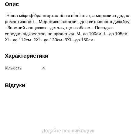
Опис
-Ніжна мікрофібра огортає тіло з ніжністью, а мереживо додає
романтичності. - Мереживні вставки - для виточеності дизайну.
- Знвмний ланцюжок - деталь, що зваблює. - Посадка -
середня підкреслює, не врізається. M- до 100см. L- до 105см.
XL- до 112см. 2XL- до 120см. 3XL- до 130см.
Характеристики
Кількість
4
Відгуки
Додайте перший відгук