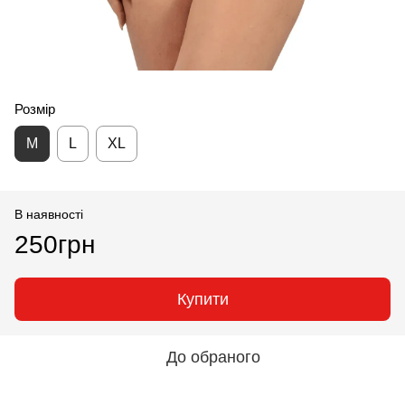
Розмір
M
L
XL
В наявності
250грн
Купити
До обраного