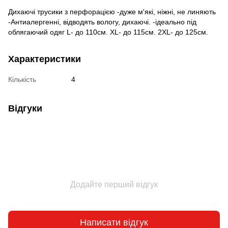
Дихаючі трусики з перфорацією -дуже м'які, ніжні, не линяють
-Антиалергенні, відводять вологу, дихаючі. -ідеально під
облягаючий одяг L- до 110см. XL- до 115см. 2XL- до 125см.
Характеристики
Кількість
4
Відгуки
Додайте перший відгук
Написати відгук