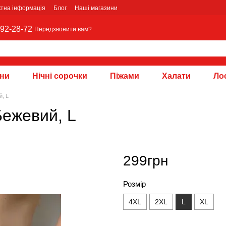
ктна інформація
Блог
Наші магазини
92-28-72
Передзвонити вам?
зни
Нічні сорочки
Піжами
Халати
Лос
й, L
Бежевий, L
299грн
Розмір
4XL
2XL
L
XL