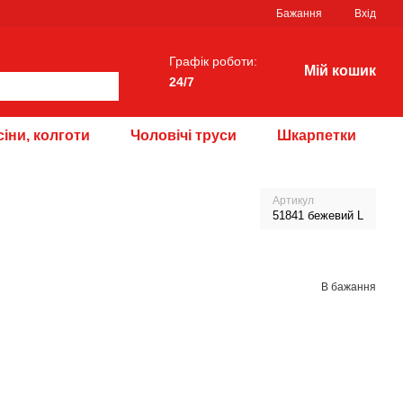
Бажання
Вхід
Графік роботи:
Мій кошик
24/7
іни, колготи
Чоловічі труси
Шкарпетки
Артикул
51841 бежевий L
В бажання