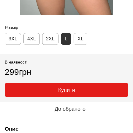
Розмір
3XL
4XL
2XL
L
XL
В наявності
299грн
Купити
До обраного
Опис