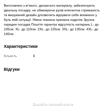
Виготовлені з м'якого, дихаючого матеріалу, забезпечують
ідеальну посадку, не обмежуючи рухів елегантна стриманість
та вишуканий дизайн длозволить відчувати себе впевнено у
буль якій ситуації. Ніжна тканина приємна надотик Зручна
середня посадка Пошття гарантує відсутність натирань L- до
105см. XL- до 110см. 2XL- до 120см. 3XL- до 130см. 4XL- до
140см.
Характеристики
Кількість
6
Відгуки
Додайте перший відгук