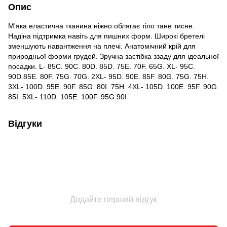
Опис
М'яка еластична тканина ніжно облягає тіло тане тисне.
Надіна підтримка навіть для пишних форм. Широкі бретелі
зменшують навантження на плечі. Анатомічний крій для
природньої форми грудей. Зручна застібка ззаду для ідеальної
посадки. L- 85C. 90C. 80D. 85D. 75E. 70F. 65G. XL- 95C.
90D.85E. 80F. 75G. 70G. 2XL- 95D. 90E. 85F. 80G. 75G. 75H.
3XL- 100D. 95E. 90F. 85G. 80I. 75H. 4XL- 105D. 100E. 95F. 90G.
85I. 5XL- 110D. 105E. 100F. 95G.90I.
Відгуки
Додайте перший відгук