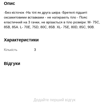
Опис
-Без кісточок -На тілі як друга шкіра -Бретелі підшиті
оксамитовими вставками - не натирають тіло - Пояс
еластичний на 3 гачки, не врізається в тіло розміри: M- 75С,
85В, 85А. L- 70Е, 75D, 80C, 85B. XL- 75E, 80D, 85C, 90B.
Характеристики
Кількість
3
Відгуки
Додайте перший відгук