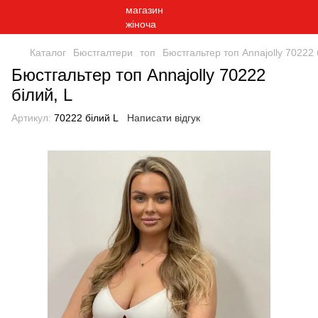
Каталог
Бюстгалтери
топ
Бюстгальтер топ Annajolly 70222 
Бюстгальтер топ Annajolly 70222
білий, L
Артикул:
70222 білий L
Написати відгук