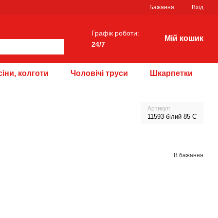
Бажання
Вхід
Графік роботи:
Мій кошик
24/7
іни, колготи
Чоловічі труси
Шкарпетки
Артикул
11593 білий 85 С
В бажання