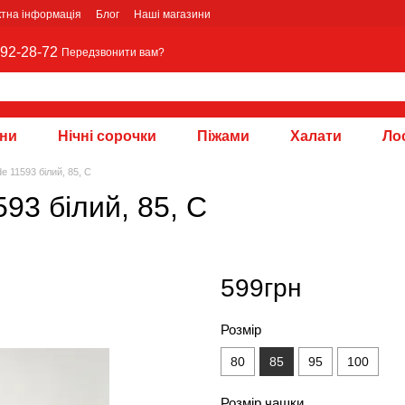
ктна інформація
Блог
Наші магазини
92-28-72
Передзвонити вам?
зни
Нічні сорочки
Піжами
Халати
Лос
e 11593 білий, 85, C
93 білий, 85, C
599грн
Розмір
80
85
95
100
Розмір чашки