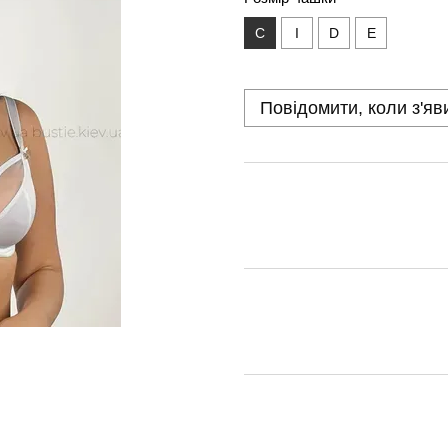
С
I
D
E
Повідомити, коли з'яв