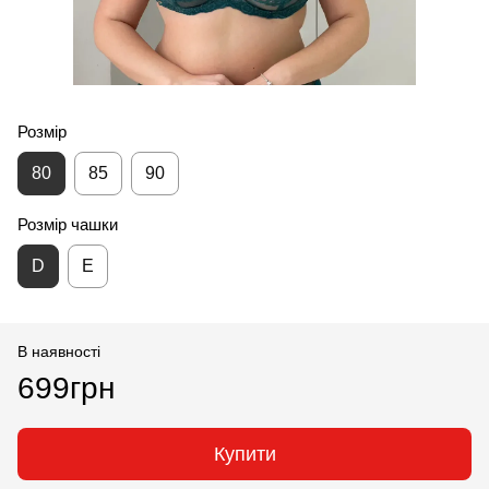
Розмір
80
85
90
Розмір чашки
D
E
В наявності
699грн
Купити