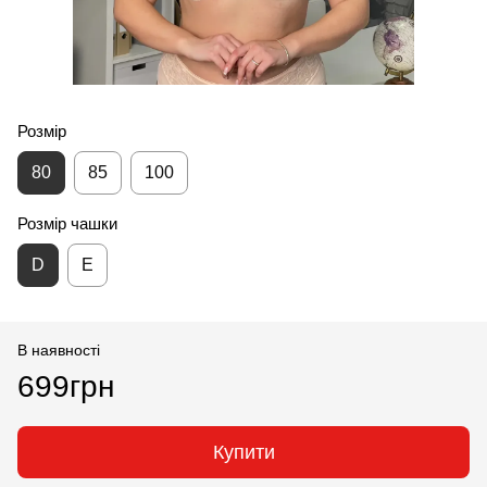
Розмір
80
85
100
Розмір чашки
D
E
В наявності
699грн
Купити