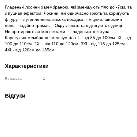
Гладенькі лосини з мембраною, які зменшують тіло до -7см, та
з пуш-ап ефектом. Лосини, які одночасно гріють та коригують
фігуру. - з утепленням, висока посадка. - міцний, широкий
пояс - надійно тримає. - Округлюють та підтягують сідниці. -
Не протираються між ніжками. - Гладенька текстура. -
Корегуюча мембрана зменшує тіло. L- від 85 до 100см. XL- від
100 до 110см. 2XL- від 110 до 120см. 3XL- від 115 до 125см.
4XL- від 120см до 135см.
Характеристики
Кількість
1
Відгуки