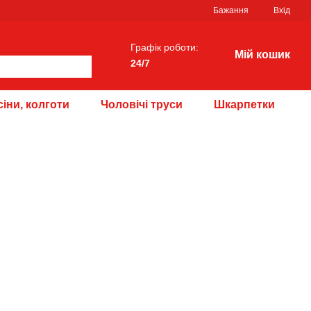
Бажання
Вхід
Графік роботи:
Мій кошик
24/7
іни, колготи
Чоловічі труси
Шкарпетки