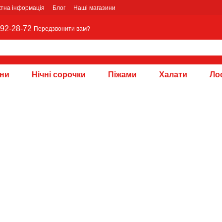
ктна інформація
Блог
Наші магазини
92-28-72
Передзвонити вам?
зни
Нічні сорочки
Піжами
Халати
Лос