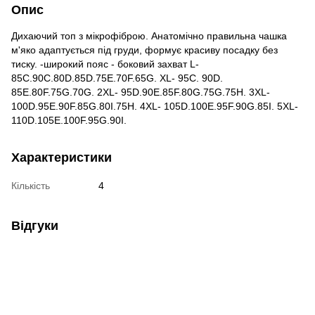
Опис
Дихаючий топ з мікрофіброю. Анатомічно правильна чашка
м'яко адаптується під груди, формує красиву посадку без
тиску. -широкий пояс - боковий захват L-
85C.90C.80D.85D.75E.70F.65G. XL- 95C. 90D.
85E.80F.75G.70G. 2XL- 95D.90E.85F.80G.75G.75H. 3XL-
100D.95E.90F.85G.80I.75H. 4XL- 105D.100E.95F.90G.85I. 5XL-
110D.105E.100F.95G.90I.
Характеристики
Кількість
4
Відгуки