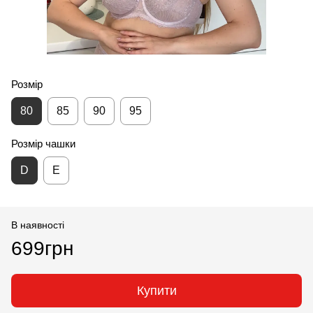
Розмір
80
85
90
95
Розмір чашки
D
E
В наявності
699грн
Купити