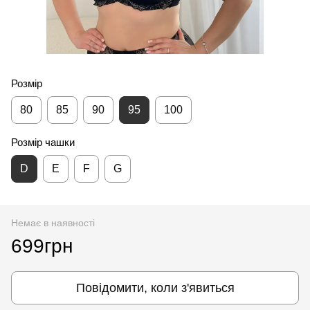
Розмір
80
85
90
95
100
Розмір чашки
D
E
F
G
Немає в наявності
699грн
Повідомити, коли з'явиться