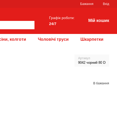
Бажання
Вхід
Графік роботи:
Мій кошик
24/7
іни, колготи
Чоловічі труси
Шкарпетки
Артикул
9042 чорний 80 D
В бажання