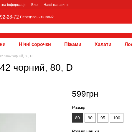
ктна інформація
Блог
Наші магазини
92-28-72
Передзвонити вам?
зни
Нічні сорочки
Піжами
Халати
Лос
vec 9042 чорний, 80, D
42 чорний, 80, D
599грн
Розмір
80
90
95
100
Розмір чашки