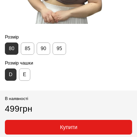
Розмір
80
85
90
95
Розмір чашки
D
E
В наявності
499грн
Купити