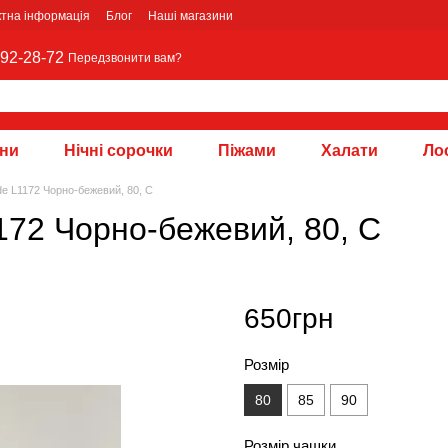
ктна інформація
Блог
Наші магазини
92-28-72
Передзвонити вам?
зни
Нічні сорочки
Піжами
Халати
Лос
e L1172 Чорно-бежевий, 80, C
172 Чорно-бежевий, 80, C
650грн
Розмір
80
85
90
Розмір чашки