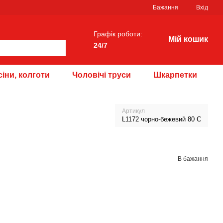
Бажання
Вхід
Графік роботи:
Мій кошик
24/7
іни, колготи
Чоловічі труси
Шкарпетки
Артикул
L1172 чорно-бежевий 80 С
В бажання