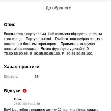
До обраного
Опис
Бюстгалтер з портупеями. Цей комплект підкорить не тільки
твоє серце. - Портупеї знімні. - Глибока, повномірна чашка з
посиленим боковим коректором. - Правильна та зручна
анатомічна посадка. - Якісна фурнітура у дизайні. D-
75.80.85.90.95. E- 80.85.90.95.100. F- 80.85.90.95.100.
Характеристики
Кількість
13
Відгуки
7
Віта
25.09.2025 в 13:40
Вау! Це любов з першого дотику 😍 тканина ніжна, сидить