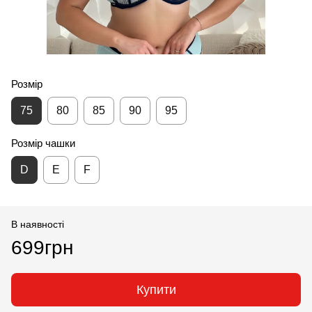
Розмір
75
80
85
90
95
Розмір чашки
D
E
F
В наявності
699грн
Купити