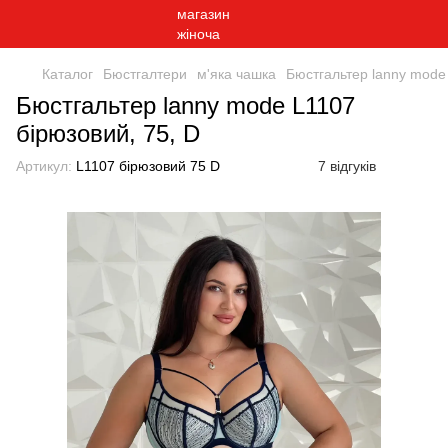
Каталог
Бюстгалтери
м'яка чашка
Бюстгальтер lanny mode 
Бюстгальтер lanny mode L1107
бірюзовий, 75, D
Артикул:
L1107 бірюзовий 75 D
7 відгуків