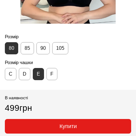
Розмір
80
85
90
105
Розмір чашки
С
D
E
F
В наявності
499грн
Купити