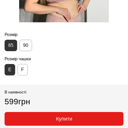
Розмір
85
90
Розмір чашки
E
F
В наявності
599грн
Купити