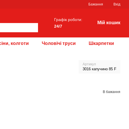
Бажання
Вхід
Графік роботи:
Мій кошик
24/7
іни, колготи
Чоловічі труси
Шкарпетки
Артикул
3016 капучино 85 F
В бажання