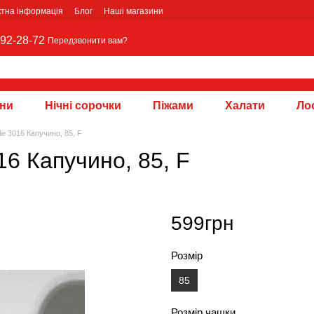
ктна інформація
Блог
Наші магазини
92-28-72
Передзвонити вам?
зни
Нічні сорочки
Піжами
Халати
Лос
e 3016 Капучино, 85, F
6 Капучино, 85, F
599грн
Розмір
85
Розмір чашки