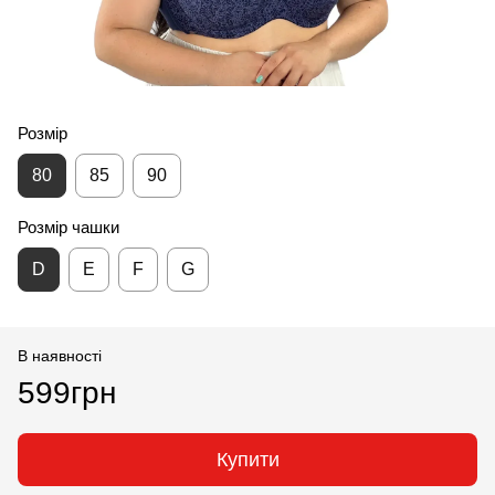
Розмір
80
85
90
Розмір чашки
D
E
F
G
В наявності
599грн
Купити