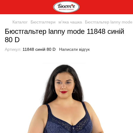
Каталог
Бюстгалтери
м'яка чашка
Бюстгальтер lanny mode
Бюстгальтер lanny mode 11848 синій
80 D
Артикул:
11848 синій 80 D
Написати відгук