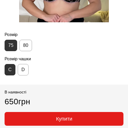
Розмір
75
80
Розмір чашки
С
D
В наявності
650грн
Купити