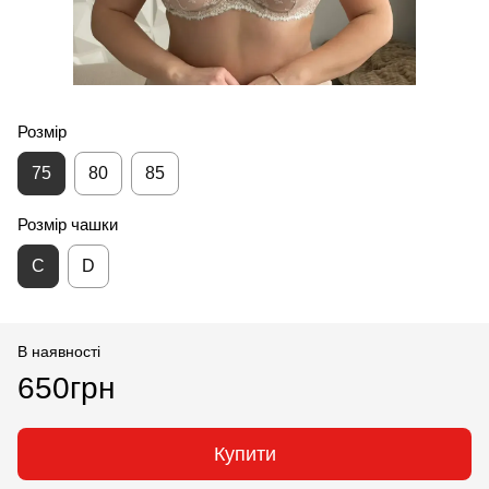
Розмір
75
80
85
Розмір чашки
С
D
В наявності
650грн
Купити