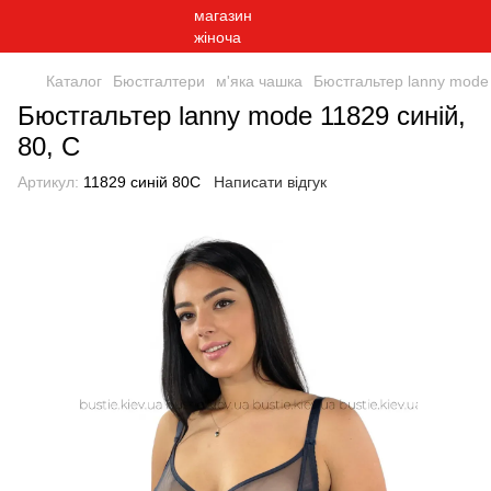
Каталог
Бюстгалтери
м'яка чашка
Бюстгальтер lanny mode 
Бюстгальтер lanny mode 11829 синій,
80, C
Артикул:
11829 синій 80С
Написати відгук