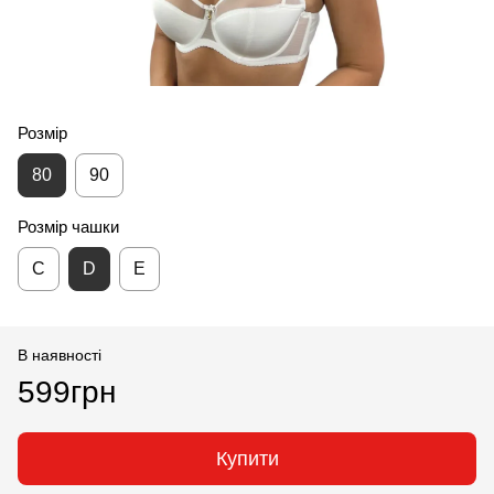
Розмір
80
90
Розмір чашки
С
D
E
В наявності
599грн
Купити