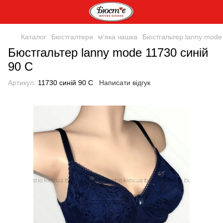
Каталог
Бюстгалтери
м'яка чашка
Бюстгальтер lanny mode
Бюстгальтер lanny mode 11730 синій
90 C
Артикул:
11730 синій 90 C
Написати відгук