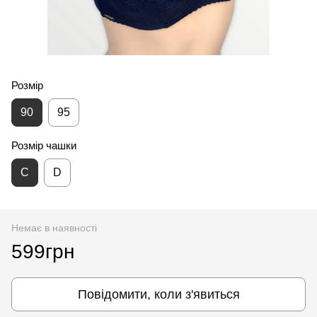
Розмір
90
95
Розмір чашки
С
D
Немає в наявності
599грн
Повідомити, коли з'явиться