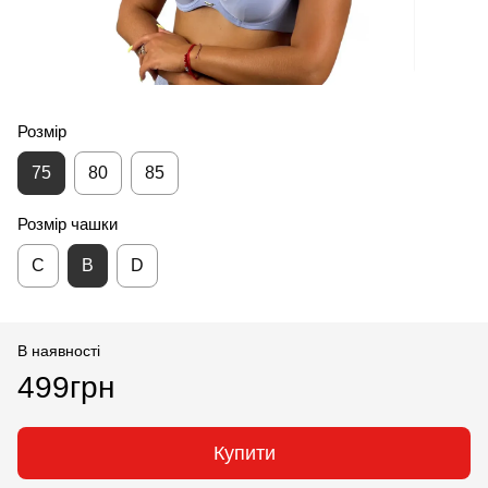
Розмір
75
80
85
Розмір чашки
С
B
D
В наявності
499грн
Купити