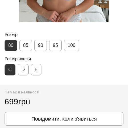
Розмір
80
85
90
95
100
Розмір чашки
С
D
E
Немає в наявності
699грн
Повідомити, коли з'явиться