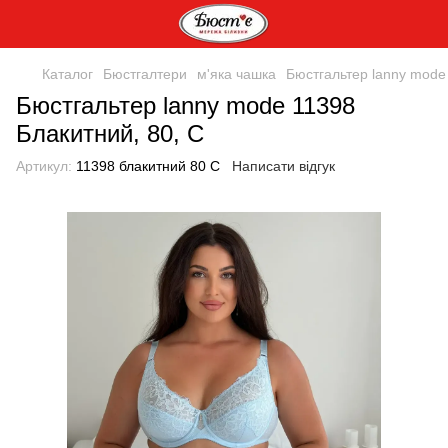
Каталог
Бюстгалтери
м'яка чашка
Бюстгальтер lanny mode
Бюстгальтер lanny mode 11398
Блакитний, 80, C
Артикул:
11398 блакитний 80 С
Написати відгук