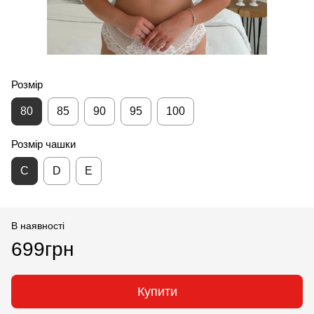
Розмір
80
85
90
95
100
Розмір чашки
С
D
E
В наявності
699грн
Купити