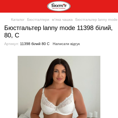
Каталог
Бюстгалтери
м'яка чашка
Бюстгальтер lanny mode 
Бюстгальтер lanny mode 11398 білий,
80, C
Артикул:
11398 білий 80 С
Написати відгук