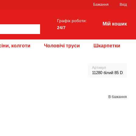
Бажання
Вхід
Графік роботи:
Мій кошик
24/7
іни, колготи
Чоловічі труси
Шкарпетки
Артикул
11280 білий 85 D
В бажання