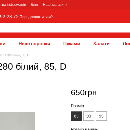
ктна інформація
Блог
Наші магазини
92-28-72
Передзвонити вам?
зни
Нічні сорочки
Піжами
Халати
Лос
e 11280 білий, 85, D
80 білий, 85, D
650грн
Розмір
85
90
95
Розмір чашки