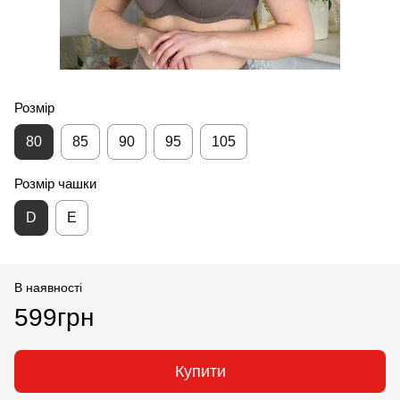
Розмір
80
85
90
95
105
Розмір чашки
D
E
В наявності
599грн
Купити