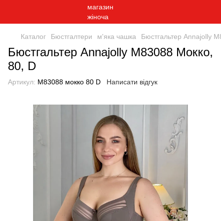
Каталог
Бюстгалтери
м'яка чашка
Бюстгальтер Annajolly М
Бюстгальтер Annajolly М83088 Мокко,
80, D
Артикул:
М83088 мокко 80 D
Написати відгук