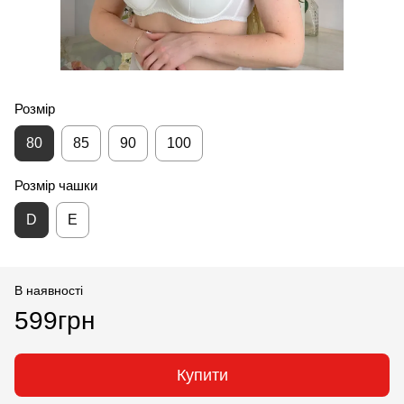
Розмір
80
85
90
100
Розмір чашки
D
E
В наявності
599грн
Купити