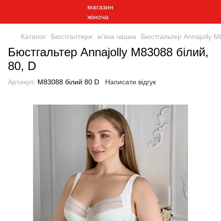
Каталог
Бюстгалтери
м'яка чашка
Бюстгальтер Annajolly М
Бюстгальтер Annajolly М83088 білий,
80, D
Артикул:
М83088 білий 80 D
Написати відгук