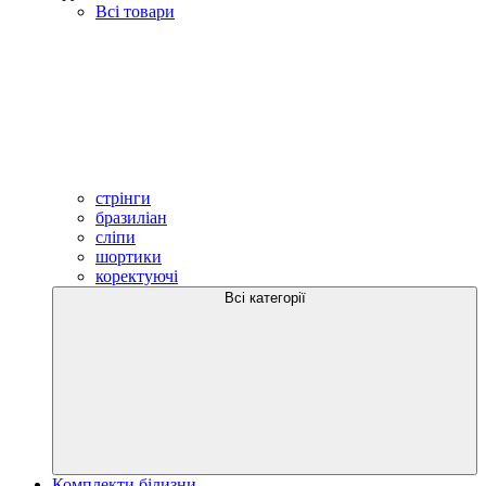
Всі товари
стрінги
бразиліан
сліпи
шортики
коректуючі
Всі категорії
Комплекти білизни