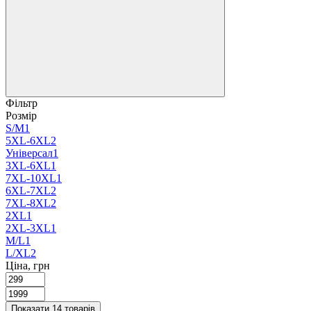
Фільтр
Розмір
S/M
1
5XL-6XL
2
Універсал
1
3XL-6XL
1
7XL-10XL
1
6XL-7XL
2
7XL-8XL
2
2XL
1
2XL-3XL
1
М/L
1
L/XL
2
Ціна, грн
Показати 14 товарів