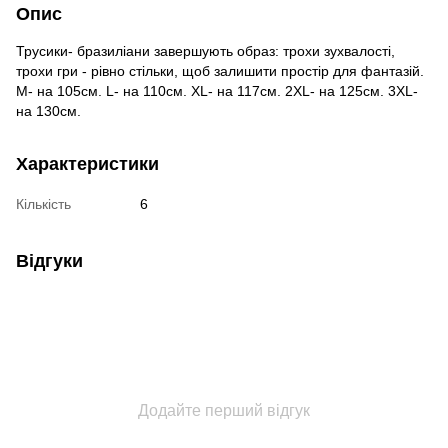
Опис
Трусики- бразиліани завершують образ: трохи зухвалості,
трохи гри - рівно стільки, щоб залишити простір для фантазій.
M- на 105см. L- на 110см. XL- на 117см. 2XL- на 125см. 3XL-
на 130см.
Характеристики
Кількість
6
Відгуки
Додайте перший відгук