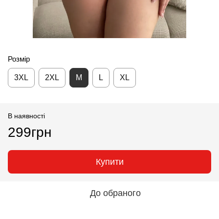
Розмір
3XL
2XL
M
L
XL
В наявності
299грн
Купити
До обраного