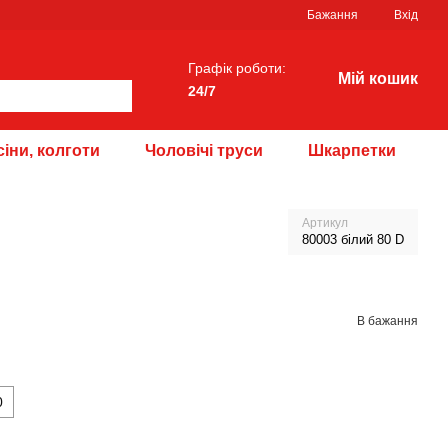
Бажання
Вхід
Графік роботи:
Мій кошик
24/7
іни, колготи
Чоловічі труси
Шкарпетки
Артикул
80003 білий 80 D
В бажання
0