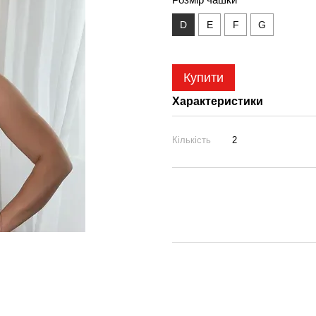
D
E
F
G
Купити
Характеристики
Кількість
2