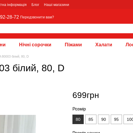
ктна інформація
Блог
Наші магазини
92-28-72
Передзвонити вам?
зни
Нічні сорочки
Піжами
Халати
Лос
80003 білий, 80, D
3 білий, 80, D
699грн
Розмір
80
85
90
95
10
Розмір чашки